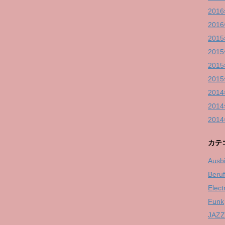
201
201
201
201
201
201
201
201
201
カテ
Ausb
Beru
Elect
Funk
JAZZ