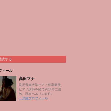
購読する
フィール
高田マナ
洗足音楽大学ピアノ科卒業後、
ピアノ講師を経て2014年に渡
独。現在ベルリン在住。
→詳細プロフィール