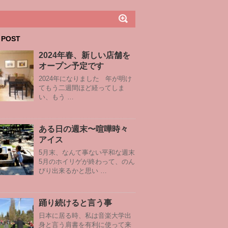
 POST
2024年春、新しい店舗を
オープン予定です
2024年になりました 年が明け
てもう二週間ほど経ってしま
い、もう …
ある日の週末〜喧嘩時々
アイス
5月末、なんて事ない平和な週末
5月のホイリゲが終わって、のん
びり出来るかと思い …
踊り続けると言う事
日本に居る時、私は音楽大学出
身と言う肩書を有利に使って来