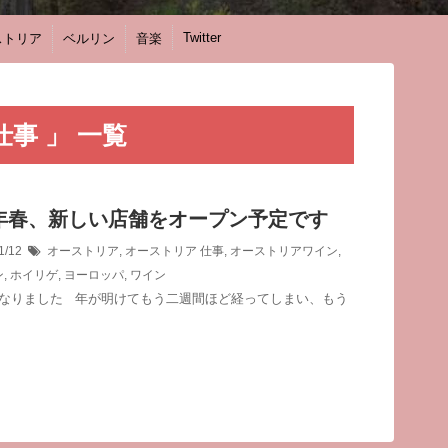
Twitter
ストリア
ベルリン
音楽
仕事 」 一覧
4年春、新しい店舗をオープン予定です
1/12
オーストリア
,
オーストリア 仕事
,
オーストリアワイン
,
ン
,
ホイリゲ
,
ヨーロッパ
,
ワイン
年になりました 年が明けてもう二週間ほど経ってしまい、もう