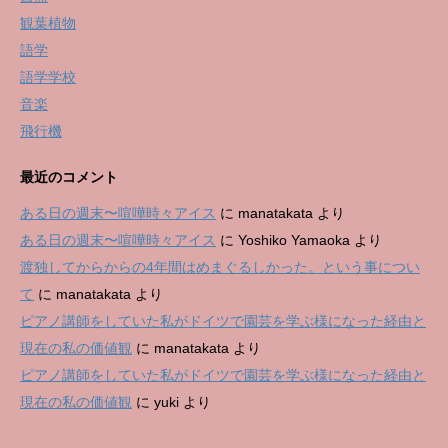
観葉植物
語学
語学学校
音楽
飛行機
最近のコメント
ある日の週末〜喧嘩時々アイス
に
manatakata
より
ある日の週末〜喧嘩時々アイス
に
Yoshiko Yamaoka
より
渡独してからからの4年間はめまぐるしかった。という事につい
て
に
manatakata
より
ピアノ講師をしていた私がドイツで園芸を学ぶ様になった経由と
現在の私の価値観
に
manatakata
より
ピアノ講師をしていた私がドイツで園芸を学ぶ様になった経由と
現在の私の価値観
に
yuki
より