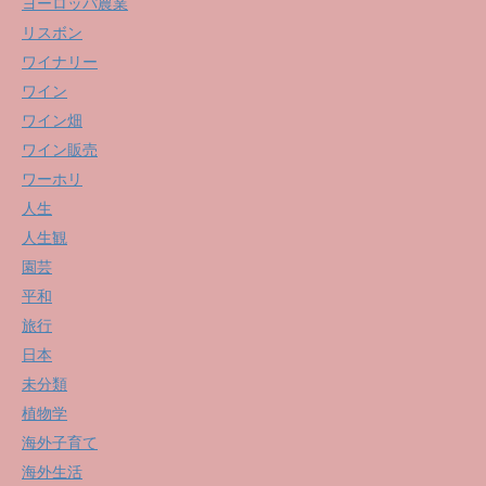
ヨーロッパ農業
リスボン
ワイナリー
ワイン
ワイン畑
ワイン販売
ワーホリ
人生
人生観
園芸
平和
旅行
日本
未分類
植物学
海外子育て
海外生活