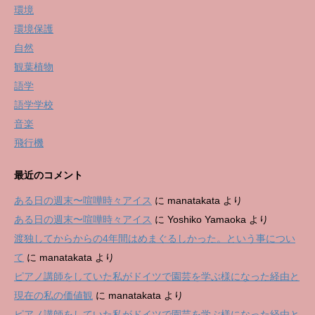
環境
環境保護
自然
観葉植物
語学
語学学校
音楽
飛行機
最近のコメント
ある日の週末〜喧嘩時々アイス
に
manatakata
より
ある日の週末〜喧嘩時々アイス
に
Yoshiko Yamaoka
より
渡独してからからの4年間はめまぐるしかった。という事につい
て
に
manatakata
より
ピアノ講師をしていた私がドイツで園芸を学ぶ様になった経由と
現在の私の価値観
に
manatakata
より
ピアノ講師をしていた私がドイツで園芸を学ぶ様になった経由と