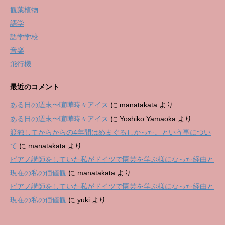
観葉植物
語学
語学学校
音楽
飛行機
最近のコメント
ある日の週末〜喧嘩時々アイス
に
manatakata
より
ある日の週末〜喧嘩時々アイス
に
Yoshiko Yamaoka
より
渡独してからからの4年間はめまぐるしかった。という事につい
て
に
manatakata
より
ピアノ講師をしていた私がドイツで園芸を学ぶ様になった経由と
現在の私の価値観
に
manatakata
より
ピアノ講師をしていた私がドイツで園芸を学ぶ様になった経由と
現在の私の価値観
に
yuki
より