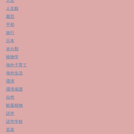
人生
人生観
園芸
平和
旅行
日本
未分類
植物学
海外子育て
海外生活
環境
環境保護
自然
観葉植物
語学
語学学校
音楽