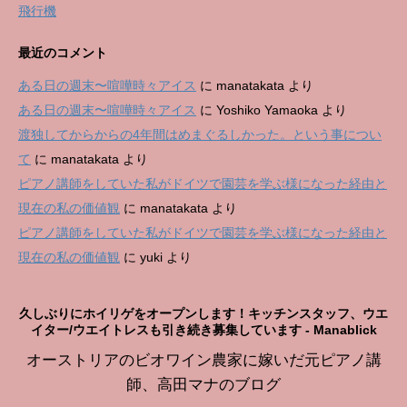
飛行機
最近のコメント
ある日の週末〜喧嘩時々アイス
に
manatakata
より
ある日の週末〜喧嘩時々アイス
に
Yoshiko Yamaoka
より
渡独してからからの4年間はめまぐるしかった。という事につい
て
に
manatakata
より
ピアノ講師をしていた私がドイツで園芸を学ぶ様になった経由と
現在の私の価値観
に
manatakata
より
ピアノ講師をしていた私がドイツで園芸を学ぶ様になった経由と
現在の私の価値観
に
yuki
より
久しぶりにホイリゲをオープンします！キッチンスタッフ、ウエ
イター/ウエイトレスも引き続き募集しています - Manablick
オーストリアのビオワイン農家に嫁いだ元ピアノ講
師、高田マナのブログ