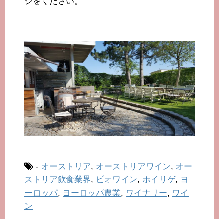
ジをください。
-
オーストリア
,
オーストリアワイン
,
オー
ストリア飲食業界
,
ビオワイン
,
ホイリゲ
,
ヨ
ーロッパ
,
ヨーロッパ農業
,
ワイナリー
,
ワイ
ン