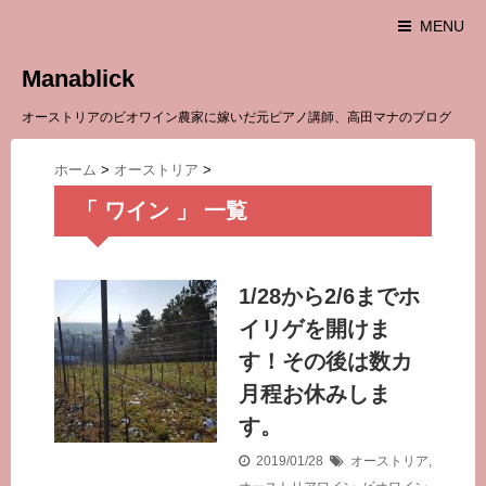
MENU
Manablick
オーストリアのビオワイン農家に嫁いだ元ピアノ講師、高田マナのブログ
ホーム
>
オーストリア
>
「 ワイン 」 一覧
1/28から2/6までホ
イリゲを開けま
す！その後は数カ
月程お休みしま
す。
2019/01/28
オーストリア
,