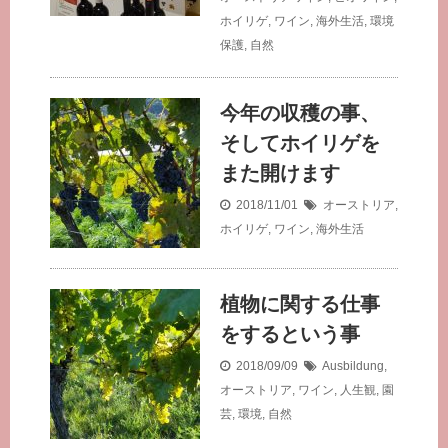
ホイリゲ
,
ワイン
,
海外生活
,
環境
保護
,
自然
今年の収穫の事、
そしてホイリゲを
また開けます
2018/11/01
オーストリア
,
ホイリゲ
,
ワイン
,
海外生活
植物に関する仕事
をするという事
2018/09/09
Ausbildung
,
オーストリア
,
ワイン
,
人生観
,
園
芸
,
環境
,
自然