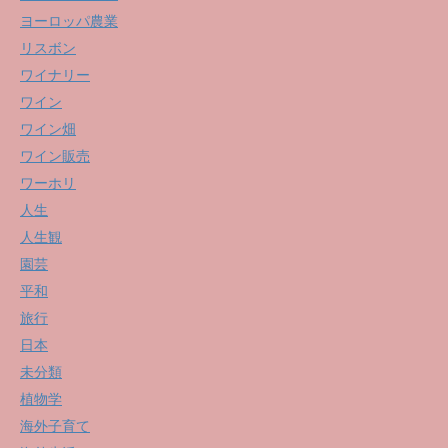
ヨーロッパ農業
リスボン
ワイナリー
ワイン
ワイン畑
ワイン販売
ワーホリ
人生
人生観
園芸
平和
旅行
日本
未分類
植物学
海外子育て