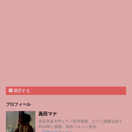
購読する
プロフィール
高田マナ
洗足音楽大学ピアノ科卒業後、ピアノ講師を経て
2014年に渡独。現在ベルリン在住。
→詳細プロフィール