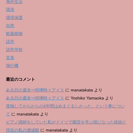
海外生活
環境
環境保護
自然
観葉植物
語学
語学学校
音楽
飛行機
最近のコメント
ある日の週末〜喧嘩時々アイス
に
manatakata
より
ある日の週末〜喧嘩時々アイス
に
Yoshiko Yamaoka
より
渡独してからからの4年間はめまぐるしかった。という事につい
て
に
manatakata
より
ピアノ講師をしていた私がドイツで園芸を学ぶ様になった経由と
現在の私の価値観
に
manatakata
より