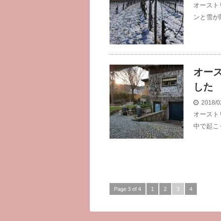
オースト
ンと雪が
オー
した
2018/0
オースト
中で起こ
Page 3 of 4
1
2
3
4