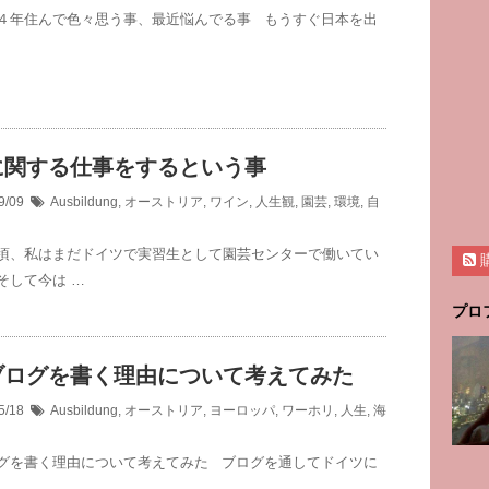
４年住んで色々思う事、最近悩んでる事 もうすぐ日本を出
に関する仕事をするという事
9/09
Ausbildung
,
オーストリア
,
ワイン
,
人生観
,
園芸
,
環境
,
自
頃、私はまだドイツで実習生として園芸センターで働いてい
そして今は …
プロ
ブログを書く理由について考えてみた
5/18
Ausbildung
,
オーストリア
,
ヨーロッパ
,
ワーホリ
,
人生
,
海
グを書く理由について考えてみた ブログを通してドイツに