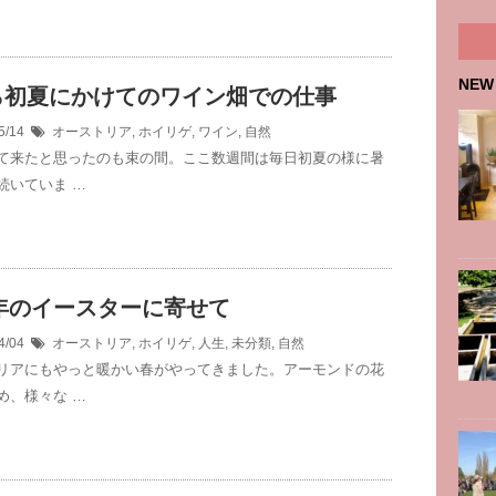
NEW
ら初夏にかけてのワイン畑での仕事
5/14
オーストリア
,
ホイリゲ
,
ワイン
,
自然
て来たと思ったのも束の間。ここ数週間は毎日初夏の様に暑
続いていま …
8年のイースターに寄せて
4/04
オーストリア
,
ホイリゲ
,
人生
,
未分類
,
自然
リアにもやっと暖かい春がやってきました。アーモンドの花
め、様々な …