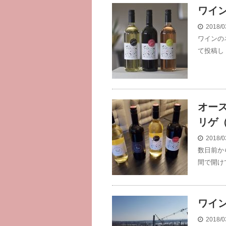
ワイ
2018/0
ワインのネ
て投稿し
オー
リゲ（
2018/0
数日前か
間で開け
ワイ
2018/0