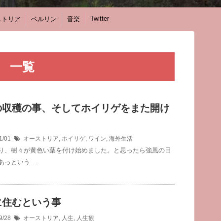
Twitter
ストリア
ベルリン
音楽
」 一覧
の収穫の事、そしてホイリゲをまた開け
1/01
オーストリア
,
ホイリゲ
,
ワイン
,
海外生活
り、樹々が黄色い葉を付け始めました。と思ったら強風の日
あっという …
に住むという事
9/28
オーストリア
,
人生
,
人生観