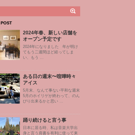
 POST
2024年春、新しい店舗を
オープン予定です
2024年になりました 年が明け
てもう二週間ほど経ってしま
い、もう …
ある日の週末〜喧嘩時々
アイス
5月末、なんて事ない平和な週末
5月のホイリゲが終わって、のん
びり出来るかと思い …
踊り続けると言う事
日本に居る時、私は音楽大学出
身と言う肩書を有利に使って来