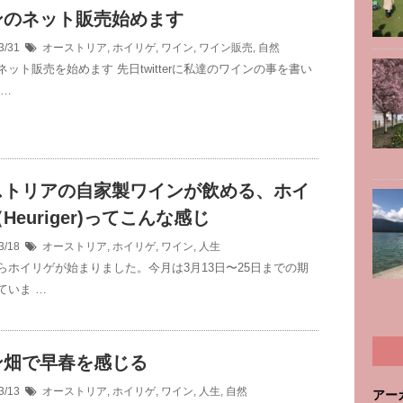
ンのネット販売始めます
3/31
オーストリア
,
ホイリゲ
,
ワイン
,
ワイン販売
,
自然
ット販売を始めます 先日twitterに私達のワインの事を書い
 …
ストリアの自家製ワインが飲める、ホイ
Heuriger)ってこんな感じ
3/18
オーストリア
,
ホイリゲ
,
ワイン
,
人生
らホイリゲが始まりました。今月は3月13日〜25日までの期
ていま …
ン畑で早春を感じる
3/13
オーストリア
,
ホイリゲ
,
ワイン
,
人生
,
自然
アー