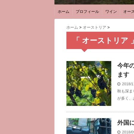
ホーム
プロフィール
ワイン
オー
ホーム
>
オーストリア
>
「 オーストリア 
今年
ます
2018/1
秋も深ま
が多く、
外国
2018/0