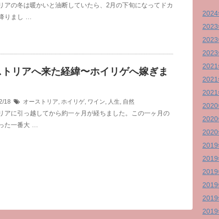
リアの冬は暖かいと油断していたら、2月の下旬になってドカ
202
降りまし …
202
202
202
202
ストリアへ来た経緯〜ホイリゲへ嫁ぎま
202
202
2/18
オーストリア
,
ホイリゲ
,
ワイン
,
人生
,
自然
202
リアに引っ越してから約一ヶ月が経ちました。この一ヶ月の
202
った一番大 …
202
201
201
201
201
201
201