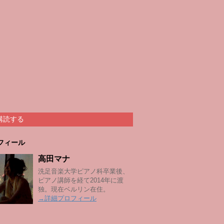
購読する
フィール
高田マナ
洗足音楽大学ピアノ科卒業後、
ピアノ講師を経て2014年に渡
独。現在ベルリン在住。
→詳細プロフィール