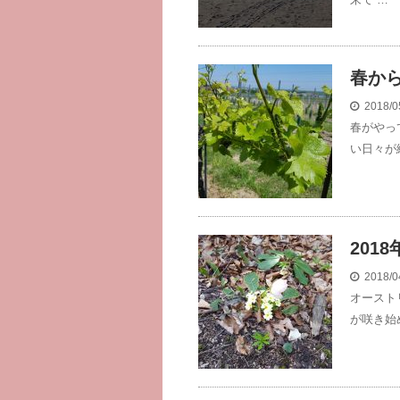
春か
2018/0
春がやっ
い日々が
201
2018/0
オースト
が咲き始