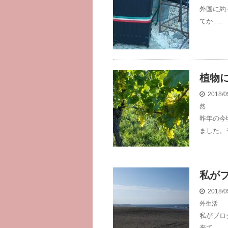
外国に約
てか …
植物
2018/0
然
昨年の今
ました。
私が
2018/0
外生活
私がブロ
来て …