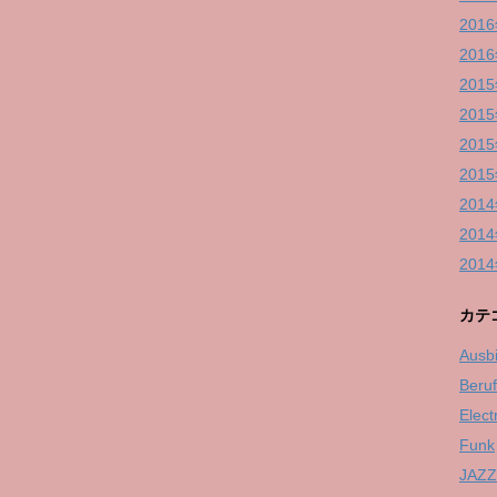
201
201
201
201
201
201
201
201
201
カテ
Ausb
Beru
Elect
Funk
JAZZ