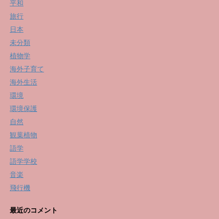
平和
旅行
日本
未分類
植物学
海外子育て
海外生活
環境
環境保護
自然
観葉植物
語学
語学学校
音楽
飛行機
最近のコメント