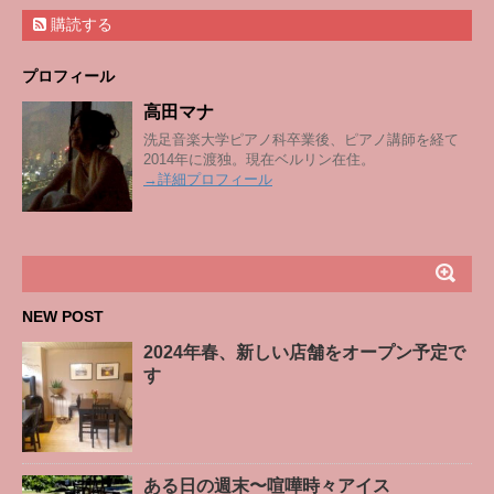
購読する
プロフィール
高田マナ
洗足音楽大学ピアノ科卒業後、ピアノ講師を経て
2014年に渡独。現在ベルリン在住。
→詳細プロフィール
NEW POST
2024年春、新しい店舗をオープン予定で
す
ある日の週末〜喧嘩時々アイス