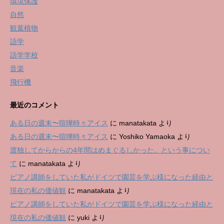
環境保護
自然
観葉植物
語学
語学学校
音楽
飛行機
最近のコメント
ある日の週末〜喧嘩時々アイス
に
manatakata
より
ある日の週末〜喧嘩時々アイス
に
Yoshiko Yamaoka
より
渡独してからからの4年間はめまぐるしかった。という事につい
て
に
manatakata
より
ピアノ講師をしていた私がドイツで園芸を学ぶ様になった経由と
現在の私の価値観
に
manatakata
より
ピアノ講師をしていた私がドイツで園芸を学ぶ様になった経由と
現在の私の価値観
に
yuki
より