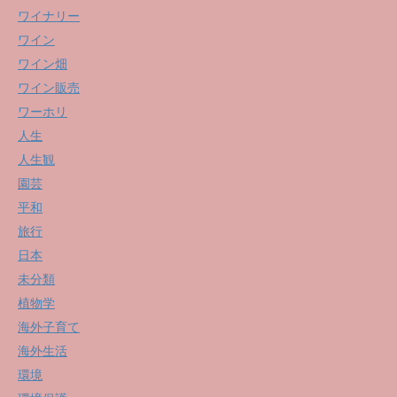
ワイナリー
ワイン
ワイン畑
ワイン販売
ワーホリ
人生
人生観
園芸
平和
旅行
日本
未分類
植物学
海外子育て
海外生活
環境