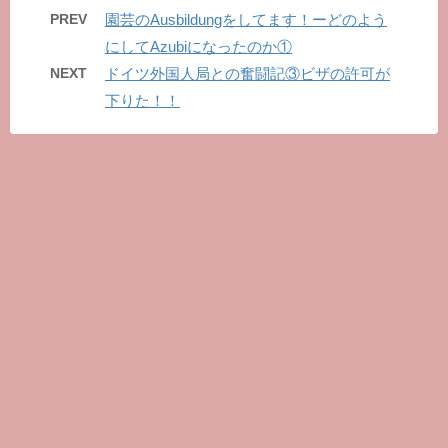
PREV
園芸のAusbildungをしてます！ーどのよう
にしてAzubiになったのか①
NEXT
ドイツ外国人局との奮闘記③ビザの許可が
下りた！！