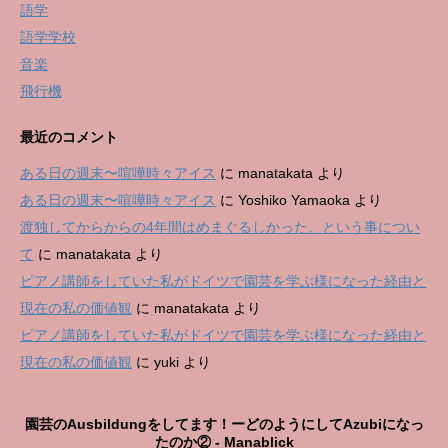
語学
語学学校
音楽
飛行機
最近のコメント
ある日の週末〜喧嘩時々アイス
に
manatakata
より
ある日の週末〜喧嘩時々アイス
に
Yoshiko Yamaoka
より
渡独してからからの4年間はめまぐるしかった。という事につい
て
に
manatakata
より
ピアノ講師をしていた私がドイツで園芸を学ぶ様になった経由と
現在の私の価値観
に
manatakata
より
ピアノ講師をしていた私がドイツで園芸を学ぶ様になった経由と
現在の私の価値観
に
yuki
より
園芸のAusbildungをしてます！ーどのようにしてAzubiになっ
たのか② - Manablick