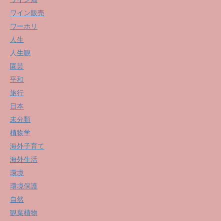
ワイン販売
ワーホリ
人生
人生観
園芸
平和
旅行
日本
未分類
植物学
海外子育て
海外生活
環境
環境保護
自然
観葉植物